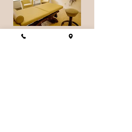
Heilpraktische sowie
eingeschränkt heilpraktische
Behandlungen aus dem Bereich
der Physiotherapie unterliegen
der
GebüH
für Therapeuten.
zurück